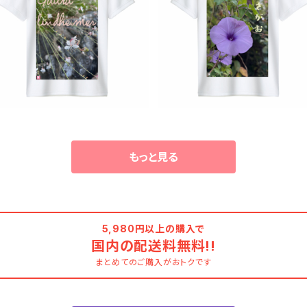
Tシャツ フォト ドライ GLIMME
R ポリエステル 写真プリント U
Japan art Tシャツ フォト ド
¥2,980
Vカット 吸汗 速乾 T shirt オリ
イ GLIMMER ポリエステル 
ジナル スポーツ バイク 洗い替
¥2,980
真プリント UVカット 吸汗 速
え カジュアル 人気 定番 半袖 s
T shirt オリジナル スポーツ 
aritikari american casual
イク 洗い替え カジュアル 人
original harley ガウラ ヤマモ
定番 半袖 saritikari ameri
モソウ 花
an casual original harley
朝顔
もっと見る
5,980円以上の購入で
国内の配送料無料!!
まとめてのご購入がおトクです