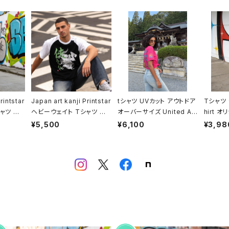
rintstar
Japan art kanji Printstar
tシャツ UVカット アウトドア
Tシャツ 
ャツ 半
ヘビーウェイト Tシャツ 半
オーバーサイズ United At
hirt 
ジナル デザ
袖 T shirt オリジナル デザ
hle 4.7oz ドライシルキー
メリカン
¥5,500
¥6,100
¥3,98
ジュアル
イン アメリカン カジュアル
タッチ 半袖 オリジナル デザ
人気 定
コーデ イ
バイク ツーリング コーデ イ
イン アメリカン バイク カジ
aritika
ンダー ウ
ンナー トップス アンダー ウ
ュアル コーデ インナー トッ
al ori
性 人気
ェア カットソー 個性 人気
プス アンダー ウェア カット
art Make
ul out
定番 重ね着 和風 soul out
ソー 洗い替え 人気 定番 重
hipping
fit worldwide shipping
ね着 saritikari シンプル T
俠 侠気
hanks