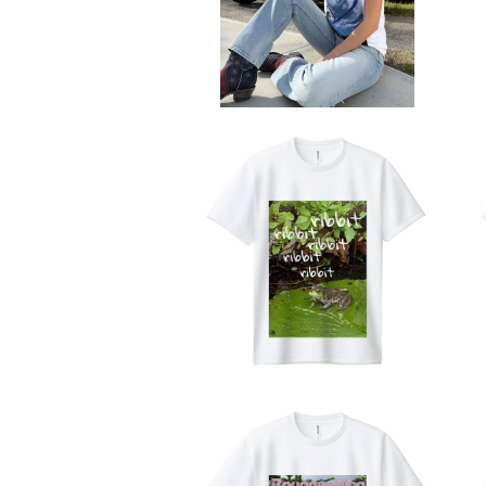
ジナル スポーツ バイク 洗い替
え カジュアル 人気 定番 半袖 s
aritikari american casual
original harley ブルーハート
Tシャツ フォト ドライ GLIMME
R ポリエステル 写真プリント U
¥2,980
Vカット 吸汗 速乾 T shirt オリ
ジナル スポーツ バイク 洗い替
え カジュアル 人気 定番 半袖 s
aritikari american casual
original harley ribbit croa
k frog カエル