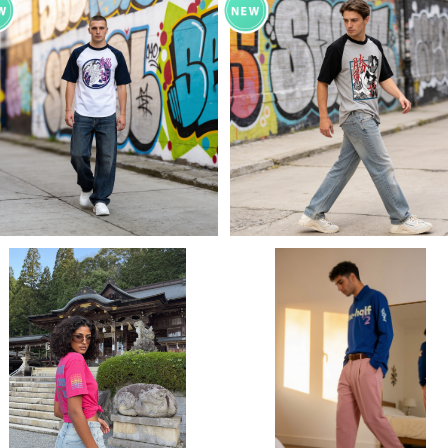
Japan art kanji Printstar
Japan art kanji Printstar
ヘビーウェイト Tシャツ 半袖 T
ヘビーウェイト Tシャツ 半袖 
¥5,500
¥5,500
shirt オリジナル デザイン アメ
shirt オリジナル デザイン ア
リカン カジュアル バイク ツーリ
リカン カジュアル バイク ツー
ング コーデ インナー トップス
ング コーデ インナー トップス
アンダー ウェア カットソー 個性
アンダー ウェア カットソー 個
人気 定番 重ね着 和風 soul ou
人気 定番 重ね着 和風 soul o
tfit worldwide shipping 鯔
tfit worldwide shipping 
背
つ盛り文銭 家紋
tシャツ UVカット アウトドア オ
tシャツ UVカット アウトドア 
ーバーサイズ United Athle 4.
ーバーサイズ ロンT United A
¥6,100
¥8,800
7oz ドライシルキータッチ 半袖
hle 4.7oz ドライシルキータ
オリジナル デザイン アメリカン
チ 長袖 オリジナル デザイン 
バイク カジュアル コーデ インナ
メリカン バイク カジュアル コ
ー トップス アンダー ウェア カッ
デ インナー トップス アンダー
トソー 洗い替え 人気 定番 重ね
ウェア カットソー 洗い替え 人