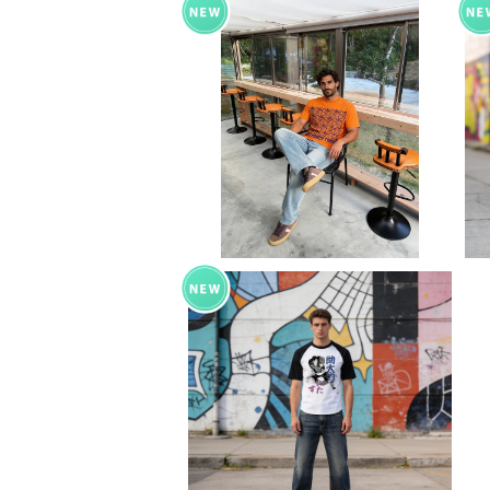
大きいサイズ ドライアスレチッ
ク Tシャツ ビッグサイズ 半袖 T
¥4,180
shirt オリジナル デザイン アメ
リカン カジュアル バイク ツーリ
ング コーデ インナー トップス
カットソー 個性的 人気 定番 重
ね着 bigsize doggy
Japan art kanji Printstar
ヘビーウェイト Tシャツ 半袖 T
¥5,500
shirt オリジナル デザイン アメ
リカン カジュアル バイク ツーリ
ング コーデ インナー トップス
アンダー ウェア カットソー 個性
人気 定番 重ね着 和風 soul ou