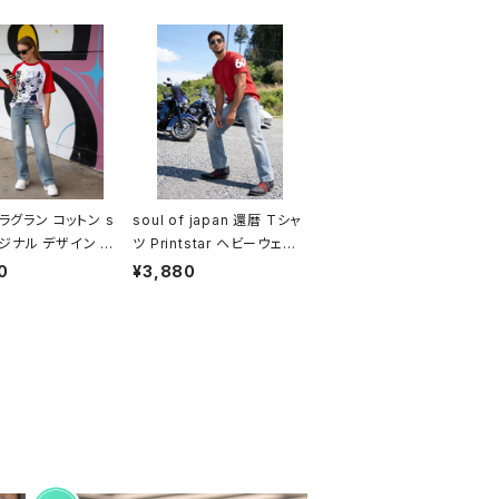
ラグラン コットン s
soul of japan 還暦 Tシャ
オリジナル デザイン ア
ツ Printstar ヘビーウェイト
スタイル カジュアル
Tshirt オリジナル デザイン
0
¥3,880
番 半袖 洗い替え s
アート バイク ワンオフ カジ
ri American casu
ュアル インナー カットソー
ginal シンプル japan
かぶらない アメカジ アイテ
 it big!!
ム 人気 定番 半袖 saritika
ri American casual origi
nal harley シンプル 還暦
祝い 60