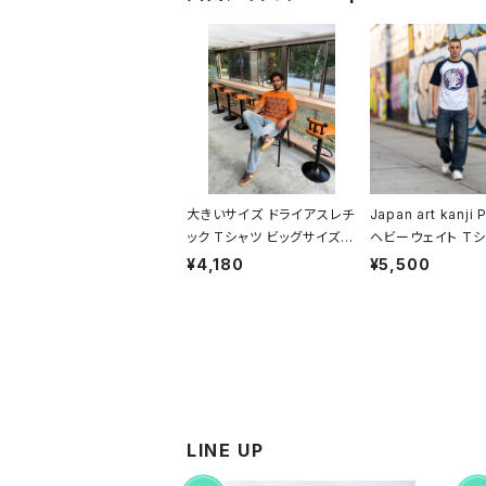
大きいサイズ ドライアスレチ
Japan art kanji P
ック Tシャツ ビッグサイズ
ヘビーウェイト Tシ
半袖 T shirt オリジナル デ
袖 T shirt オリ
¥4,180
¥5,500
ザイン アメリカン カジュア
イン アメリカン カ
ル バイク ツーリング コーデ
バイク ツーリング 
インナー トップス カットソー
ンナー トップス ア
個性的 人気 定番 重ね着 bi
ェア カットソー 個
gsize doggy
定番 重ね着 和風 so
fit worldwide s
鯔背
LINE UP