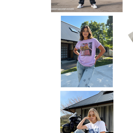
tfit worldwide shipping 助
太刀
Tシャツ レタッチ フォト 半袖 Ts
hirt オリジナル デザイン アメリ
¥4,300
カン カジュアル バイク ツーリン
グ コーデ インナー トップス ア
ンダー ウェア カットソー 個性
人気 定番 重ね着 saritikari A
merican casual original シ
ンプル カセットテープ
Tシャツ フォト ドライ GLIMME
R ポリエステル 写真プリント U
¥2,980
Vカット 吸汗 速乾 T shirt オリ