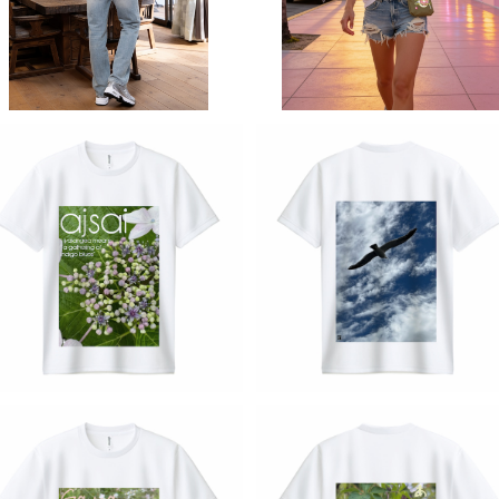
ジナル スポーツ バイク 洗い替
ジナル スポーツ バイク 洗い
え カジュアル 人気 定番 半袖 s
え カジュアル 人気 定番 半袖 
aritikari american casual
aritikari american casua
original harley serpent サ
original harley what's thi
ーペント リアル蛇柄 パイソン ス
ネーク へび 蛇
Tシャツ フォト ドライ GLIMME
Tシャツ フォト ドライ GLIMM
R ポリエステル 写真プリント U
R ポリエステル 写真プリント 
¥2,980
¥2,980
Vカット 吸汗 速乾 T shirt オリ
Vカット 吸汗 速乾 T shirt オ
ジナル スポーツ バイク 洗い替
ジナル スポーツ バイク 洗い
え カジュアル 人気 定番 半袖 s
え カジュアル 人気 定番 半袖 
aritikari american casual
aritikari american casua
original harley 紫陽花
original harley 空 タカ 鳥
SOLD OUT