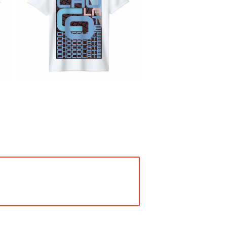
Tシャツ フォト ドライ GLIMME
R ポリエステル 写真プリント U
ラ
¥2,980
Vカット 吸汗 速乾 T shirt オリ
写
ジナル スポーツ バイク 洗い替
乾
え カジュアル 人気 定番 半袖 s
バ
aritikari american casual
気
original harley choco チョ
c
コ