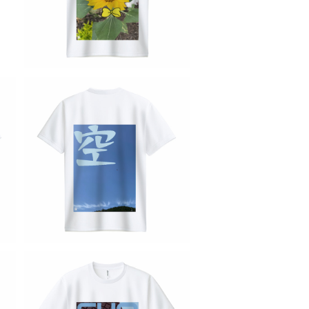
替
ジナル スポーツ バイク 洗い替
s
え カジュアル 人気 定番 半袖 s
l
aritikari american casual
s
original harley sunflower
ひまわり
SOLD OUT
E
U
Japan art 漢字 Tシャツ フォト
リ
ドライ GLIMMER ポリエステル
替
¥2,980
写真プリント UVカット 吸汗 速
s
乾 T shirt オリジナル スポーツ
l
バイク 洗い替え カジュアル 人
気 定番 半袖 saritikari ameri
can casual original harley
blue sky 空 青空