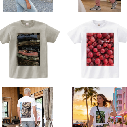
着 saritikari シンプル Thank
定番 重ね着 saritikari シン
s
ル one-harf
Tシャツ レタッチ フォト 半袖 Ts
Tシャツ レタッチ フォト 半袖 T
hirt オリジナル デザイン アメリ
hirt オリジナル デザイン アメ
¥4,300
¥4,300
カン カジュアル バイク ツーリン
カン カジュアル バイク ツーリ
グ コーデ インナー トップス ア
グ コーデ インナー トップス 
ンダー ウェア カットソー 個性
ンダー ウェア カットソー 個性
人気 定番 重ね着 saritikari A
人気 定番 重ね着 saritikari 
merican casual original シ
merican casual original 
ンプル 棚
ンプル ジューンベリー明
Tシャツ フォト ドライ GLIMME
Tシャツ フォト ドライ GLIMM
R ポリエステル 写真プリント U
R ポリエステル 写真プリント 
¥2,980
¥2,980
Vカット 吸汗 速乾 T shirt オリ
Vカット 吸汗 速乾 T shirt オ