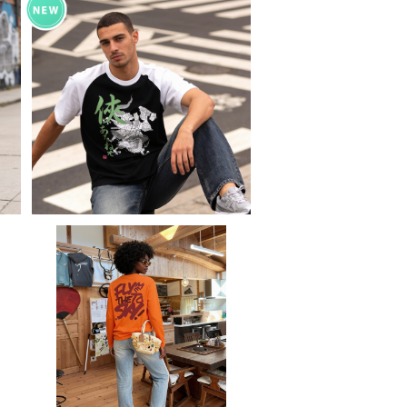
Japan art kanji Printstar
T
ヘビーウェイト Tシャツ 半袖 T
¥5,500
メ
shirt オリジナル デザイン アメ
リ
リカン カジュアル バイク ツーリ
ング コーデ インナー トップス
性
アンダー ウェア カットソー 個性
u
人気 定番 重ね着 和風 soul ou
三
tfit worldwide shipping 俠
侠気
オ
tシャツ ヘビーウェイト 長袖 オ
t
ーバーサイズ ロンT Printstar
¥7,800
ッ
5.6ozオリジナル デザイン アメ
ア
リカン バイク カジュアル スタン
ー
ダード コーデ インナー アンダ
ー ウェア 洗い替え 人気 定番 重
気
ね着 saritikari シンプル Fly