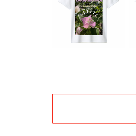
Tシャツ フォト ドライ GLIMME
R ポリエステル 写真プリント U
¥2,980
Vカット 吸汗 速乾 T shirt オリ
ジナル スポーツ バイク 洗い替
え カジュアル 人気 定番 半袖 s
aritikari american casual
original harley bougainvill
ea ブーゲンビリア 花