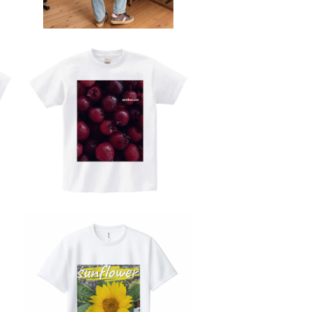
プ
Me
s
Tシャツ レタッチ フォト 半袖 Ts
リ
hirt オリジナル デザイン アメリ
¥4,300
ン
カン カジュアル バイク ツーリン
ア
グ コーデ インナー トップス ア
ンダー ウェア カットソー 個性
A
人気 定番 重ね着 saritikari A
シ
merican casual original シ
ンプル ジューンベリー
E
Tシャツ フォト ドライ GLIMME
U
R ポリエステル 写真プリント U
¥2,980
リ
Vカット 吸汗 速乾 T shirt オリ