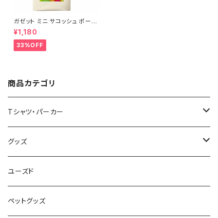
ガゼット ミニ サコッシュ ポーチ
キャンバス ファスナーポーチ 底
¥1,180
マチ付き ナチュラル オリジナル
巾着 プリント バッグ 袋 旅行 化
33%OFF
粧 メイク 筆入 文具 文房具 ペ
ンケース 洗顔 洗面 ハミガキ 万
能 充電器 整理整頓 saritikari
小物入れ ベーシック レインボ
ー
商品カテゴリ
Tシャツ・パーカー
半袖Tシャツ
グッズ
長袖Tシャツ
バッグ・ポーチ
ユーズド
パーカー・その他
雑貨・小物
ペットグッズ