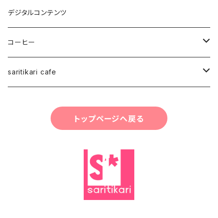
Japan Art
デジタルコンテンツ
スタッフ
コーヒー
saritikariブレンドコーヒー豆
saritikari cafe
ご予約お会計
トップページへ戻る
コーヒー
グッズ・雑貨・小物