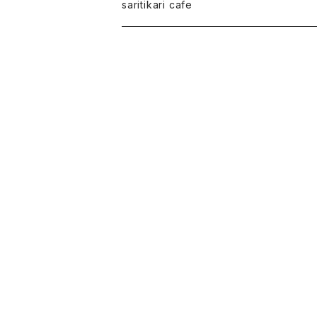
saritikariブレンドコーヒー豆
saritikari cafe
ご予約お会計
コーヒー
グッズ・雑貨・小物