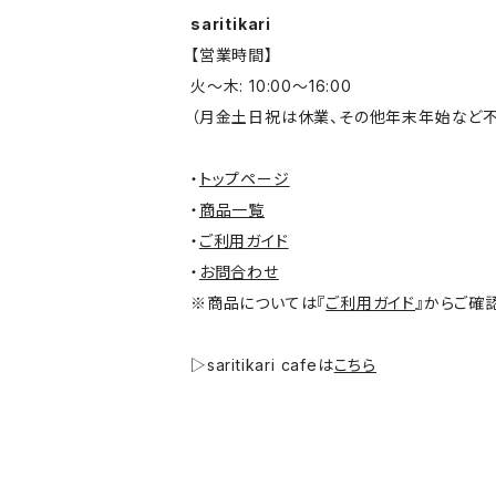
saritikari
【営業時間】
火～木: 10:00～16:00
（月金土日祝は休業、その他年末年始など不
・
トップページ
・
商品一覧
・
ご利用ガイド
・
お問合わせ
※商品については『
ご利用ガイド
』からご確
▷saritikari cafeは
こちら