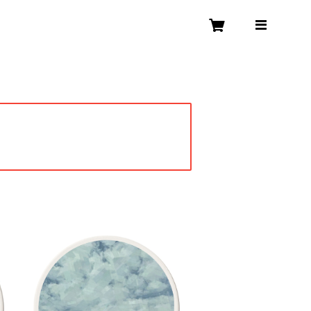
ド
コースター 白雲石 吸水 速乾 ド
ー
ロマイト グラス アイスコーヒー