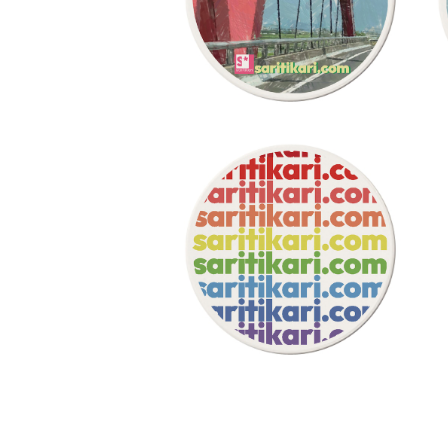
¥2,200
saritikari cafe 橋
コースター 白雲石 吸水 速乾 ド
ロマイト グラス アイスコーヒー
¥2,200
saritikari cafe