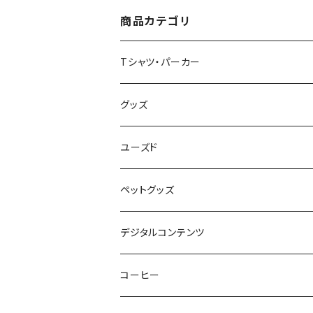
ース 洗顔 洗面 ハミガ
キ 万能 充電器 整理整
商品カテゴリ
頓 saritikari 小物入れ
ベーシック レインボー
Tシャツ・パーカー
半袖Tシャツ
グッズ
長袖Tシャツ
バッグ・ポーチ
ユーズド
パーカー・その他
雑貨・小物
ペットグッズ
Japan Art
デジタルコンテンツ
スタッフ
コーヒー