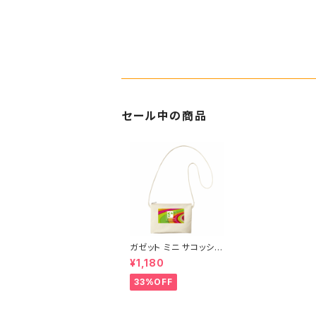
セール中の商品
ガゼット ミニ サコッシュ
ポーチ キャンバス ファ
¥1,180
スナーポーチ 底 マチ付
き ナチュラル オリジナ
33%OFF
ル 巾着 プリント バッグ
袋 旅行 化粧 メイク 筆
入 文具 文房具 ペンケ