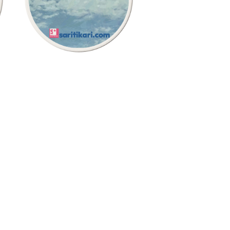
¥2,200
saritikari cafe 空