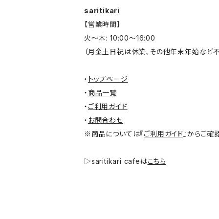
saritikari
【営業時間】
火～木: 10:00～16:00
（月金土日祝は休業、その他年末年始など不
・
トップページ
・
商品一覧
・
ご利用ガイド
・
お問合わせ
※商品については『
ご利用ガイド
』からご確
▷saritikari cafeは
こちら