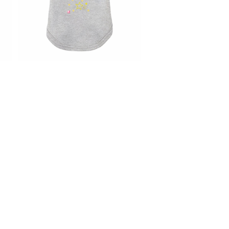
ッ
いい 犬服 愛犬 洋服 飼い主 ドッ
¥3,150
ル
グ うれしい チワワ トイプードル
t
ポメラニアン 柴 ビーグル dog t
good stars