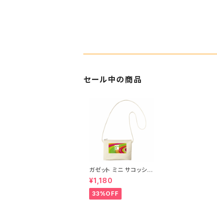
セール中の商品
ガゼット ミニ サコッシュ
ポーチ キャンバス ファ
¥1,180
スナーポーチ 底 マチ付
き ナチュラル オリジナ
33%OFF
ル 巾着 プリント バッグ
袋 旅行 化粧 メイク 筆
入 文具 文房具 ペンケ