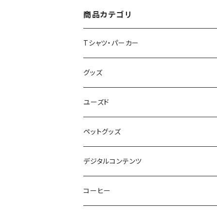
ース 洗顔 洗面 ハミガ
キ 万能 充電器 整理整
商品カテゴリ
頓 saritikari 小物入れ
ベーシック レインボー
Tシャツ・パーカー
半袖Tシャツ
グッズ
長袖Tシャツ
バッグ・ポーチ
ユーズド
パーカー・その他
雑貨・小物
ペットグッズ
Japan Art
デジタルコンテンツ
スタッフ
コーヒー