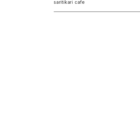
saritikariブレンドコーヒー豆
saritikari cafe
ご予約お会計
コーヒー
グッズ・雑貨・小物