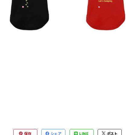
いい 犬服 愛犬 洋服 飼い主 ドッ
いい 犬服 愛犬 洋服 飼い主 ド
¥3,150
¥3,150
グ うれしい チワワ トイプードル
グ うれしい チワワ トイプード
ポメラニアン 柴 ビーグル dog t
ポメラニアン 柴 ビーグル dog 
Ride Harley
let's camping
保存
シェア
LINE
ポスト