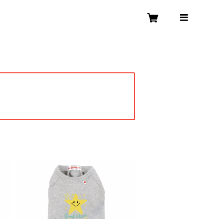
SOLD OUT
わ
犬用 Tシャツ わん ワンコ かわ