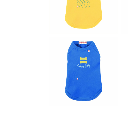
いい 犬服 愛犬 洋服 飼い主 ドッ
¥3,150
グ うれしい チワワ トイプードル
ポメラニアン 柴 ビーグル dog t
yummy
SOLD OUT
犬用 Tシャツ わん ワンコ かわ
いい 犬服 愛犬 洋服 飼い主 ドッ
¥3,150
グ うれしい チワワ トイプードル
ポメラニアン 柴 ビーグル dog t
just blue