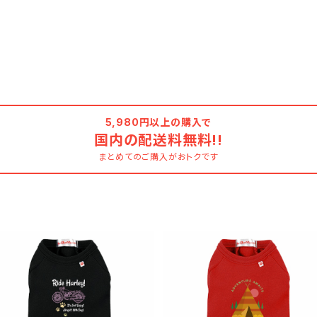
5,980円以上の購入で
国内の配送料無料!!
まとめてのご購入がおトクです
SOLD OUT
SOLD OUT
犬用 Tシャツ わん ワンコ かわ
犬用 Tシャツ わん ワンコ か