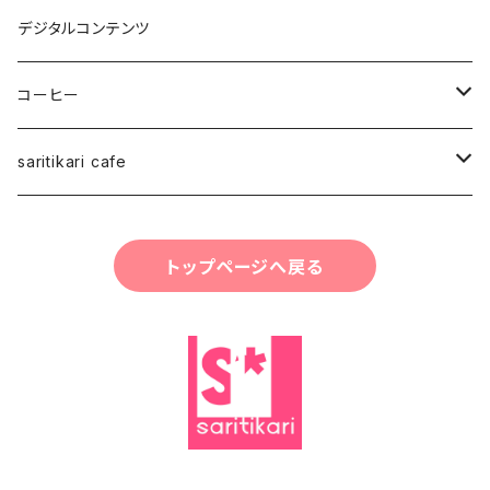
Japan Art
デジタルコンテンツ
スタッフ
コーヒー
saritikariブレンドコーヒー豆
saritikari cafe
ご予約お会計
トップページへ戻る
コーヒー
グッズ・雑貨・小物