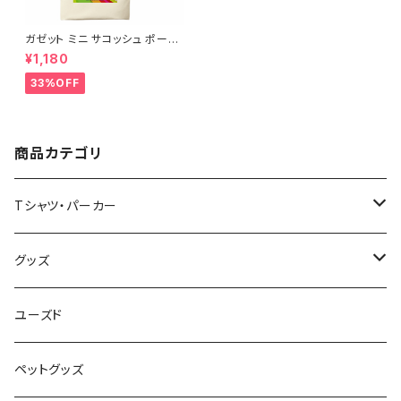
ガゼット ミニ サコッシュ ポーチ
キャンバス ファスナーポーチ 底
¥1,180
マチ付き ナチュラル オリジナル
巾着 プリント バッグ 袋 旅行 化
33%OFF
粧 メイク 筆入 文具 文房具 ペ
ンケース 洗顔 洗面 ハミガキ 万
能 充電器 整理整頓 saritikari
小物入れ ベーシック レインボ
ー
商品カテゴリ
Tシャツ・パーカー
半袖Tシャツ
グッズ
長袖Tシャツ
バッグ・ポーチ
ユーズド
パーカー・その他
雑貨・小物
ペットグッズ