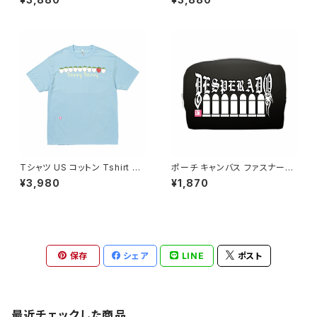
オリジナル デザイン アート バイ
アート バイク ワンオフ カジュア
ク ワンオフ カジュアル インナー
ル インナー カットソー かぶらな
カットソー かぶらない アメカジ
い アメカジ アイテム 人気 定番
アイテム 人気 定番 半袖 sariti
半袖 saritikari American ca
kari American casual origin
sual original harley シンプル
al harley シンプル 還暦祝い 6
りんご eden fruit
0
Tシャツ US コットン Tshirt オ
ポーチ キャンバス ファスナーポ
リジナル デザイン アメリカンス
ーチ 底 マチ付き ナチュラル オ
¥3,980
¥1,870
タイル バイク ワンオフ カジュア
リジナル 巾着 プリント バッグ
ル インナー カットソー かぶらな
袋 旅行 化粧 メイク 筆入 文具
い 人気 定番 半袖 saritikari A
文房具 ペンケース 洗顔 洗面
merican casual original har
ハミガキ 万能 充電器 整理整頓
ley シンプル BerryBerry
小物入れ Desperado
保存
シェア
LINE
ポスト
最近チェックした商品