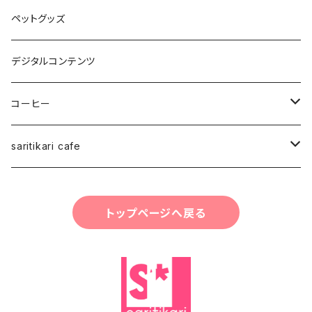
パーカー・その他
雑貨・小物
ペットグッズ
Japan Art
デジタルコンテンツ
スタッフ
コーヒー
saritikariブレンドコーヒー豆
saritikari cafe
ご予約お会計
トップページへ戻る
コーヒー
グッズ・雑貨・小物