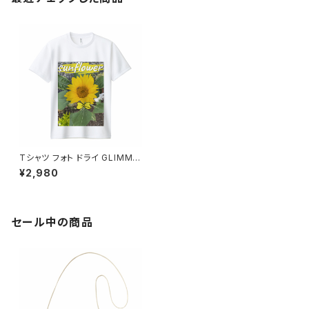
Tシャツ フォト ドライ GLIMME
R ポリエステル 写真プリント U
¥2,980
Vカット 吸汗 速乾 T shirt オリ
ジナル スポーツ バイク 洗い替
え カジュアル 人気 定番 半袖 s
aritikari american casual or
iginal harley sunflower ひま
セール中の商品
わり