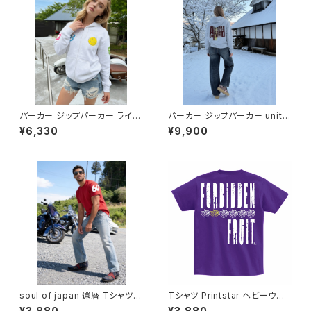
パーカー ジップパーカー ライト
パーカー ジップパーカー unite
パイル オリジナル デザイン アメ
d athle 裏起毛 ボックスシルエ
¥6,330
¥9,900
リカンスタイル アメカジ バイク
ット スタンダード ジャージ オリ
カジュアル コーデ トップス カッ
ジナル アメリカン アメカジ バイ
トソー 洗い替え 人気 定番 重ね
ク カジュアル コーデ トップス カ
着 Printstar saritikari Ameri
ットソー メンズ レディス 洗い替
can casual original シンプル
え 人気 定番 重ね着 saritikari
ニコ 68 nicetry
American casual original シ
ンプル all right all you need
soul of japan 還暦 Tシャツ P
Tシャツ Printstar ヘビーウェ
rintstar ヘビーウェイト Tshirt
イト Tshirt オリジナル デザイン
¥3,880
¥3,880