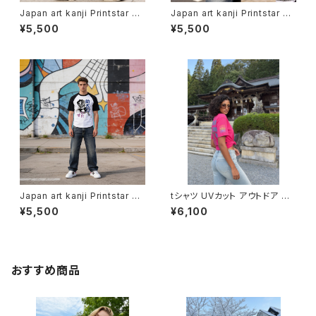
Japan art kanji Printstar ヘ
Japan art kanji Printstar ヘ
ビーウェイト Tシャツ 半袖 T s
ビーウェイト Tシャツ 半袖 T s
¥5,500
¥5,500
hirt オリジナル デザイン アメリ
hirt オリジナル デザイン アメリ
カン カジュアル バイク ツーリン
カン カジュアル バイク ツーリン
グ コーデ インナー トップス ア
グ コーデ インナー トップス ア
ンダー ウェア カットソー 個性
ンダー ウェア カットソー 個性
人気 定番 重ね着 和風 soul o
人気 定番 重ね着 和風 soul o
utfit worldwide shipping 三
utfit worldwide shipping 俠
つ盛り文銭 家紋
侠気
Japan art kanji Printstar ヘ
tシャツ UVカット アウトドア オ
ビーウェイト Tシャツ 半袖 T s
ーバーサイズ United Athle 4.
¥5,500
¥6,100
hirt オリジナル デザイン アメリ
7oz ドライシルキータッチ 半袖
カン カジュアル バイク ツーリン
オリジナル デザイン アメリカン
グ コーデ インナー トップス ア
バイク カジュアル コーデ インナ
ンダー ウェア カットソー 個性
ー トップス アンダー ウェア カッ
人気 定番 重ね着 和風 soul o
トソー 洗い替え 人気 定番 重ね
おすすめ商品
utfit worldwide shipping 助
着 saritikari シンプル Thanks
太刀