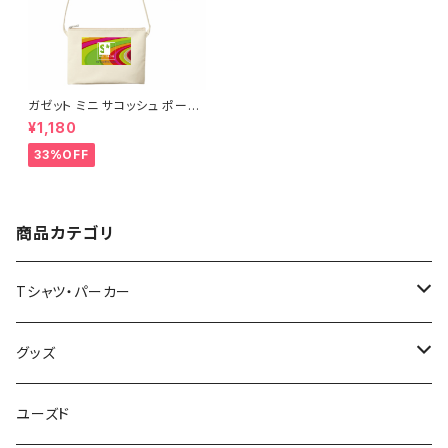
ガゼット ミニ サコッシュ ポーチ
キャンバス ファスナーポーチ 底
¥1,180
マチ付き ナチュラル オリジナル
巾着 プリント バッグ 袋 旅行 化
33%OFF
粧 メイク 筆入 文具 文房具 ペ
ンケース 洗顔 洗面 ハミガキ 万
能 充電器 整理整頓 saritikari
小物入れ ベーシック レインボ
ー
商品カテゴリ
Tシャツ・パーカー
半袖Tシャツ
グッズ
長袖Tシャツ
バッグ・ポーチ
ユーズド