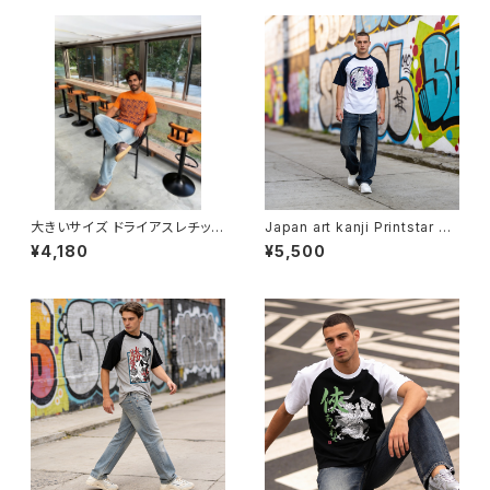
大きいサイズ ドライアスレチック
Japan art kanji Printstar ヘ
Tシャツ ビッグサイズ 半袖 T s
ビーウェイト Tシャツ 半袖 T s
¥4,180
¥5,500
hirt オリジナル デザイン アメリ
hirt オリジナル デザイン アメリ
カン カジュアル バイク ツーリン
カン カジュアル バイク ツーリン
グ コーデ インナー トップス カッ
グ コーデ インナー トップス ア
トソー 個性的 人気 定番 重ね着
ンダー ウェア カットソー 個性
bigsize doggy
人気 定番 重ね着 和風 soul o
utfit worldwide shipping 鯔
背