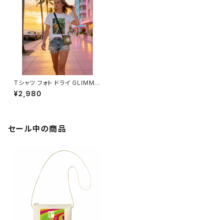
Tシャツ フォト ドライ GLIMME
R ポリエステル 写真プリント U
¥2,980
Vカット 吸汗 速乾 T shirt オリ
ジナル スポーツ バイク 洗い替
え カジュアル 人気 定番 半袖 s
aritikari american casual or
iginal harley what's this
セール中の商品