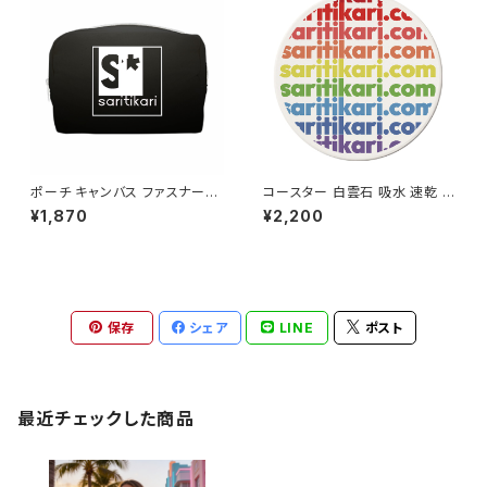
can casual original シンプル
ニコ 68 nicetry
ポーチ キャンバス ファスナーポ
コースター 白雲石 吸水 速乾 ド
ーチ 底 マチ付き ナチュラル オ
ロマイト グラス アイスコーヒー
¥1,870
¥2,200
リジナル 巾着 プリント バッグ
saritikari cafe
袋 旅行 化粧 メイク 筆入 文具
文房具 ペンケース 洗顔 洗面
ハミガキ 万能 充電器 整理整頓
小物入れ ロゴ
保存
シェア
LINE
ポスト
最近チェックした商品