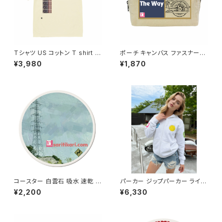
Tシャツ US コットン T shirt オ
ポーチ キャンバス ファスナーポ
リジナル デザイン アメリカンス
ーチ 底 マチ付き ナチュラル オ
¥3,980
¥1,870
タイル バイク ワンオフ カジュア
リジナル 巾着 プリント バッグ
ル インナー カットソー かぶらな
袋 旅行 化粧 メイク 筆入 文具
い 人気 定番 半袖 saritikari A
文房具 ペンケース 洗顔 洗面
merican casual original har
ハミガキ 万能 充電器 整理整頓
ley シンプル アメリカ国旗 縦
小物入れ バイク オートバイ ハ
ーレー
コースター 白雲石 吸水 速乾 ド
パーカー ジップパーカー ライト
ロマイト グラス アイスコーヒー
パイル オリジナル デザイン アメ
¥2,200
¥6,330
saritikari cafe 標識2
リカンスタイル アメカジ バイク
カジュアル コーデ トップス カッ
トソー 洗い替え 人気 定番 重ね
着 Printstar saritikari Ameri