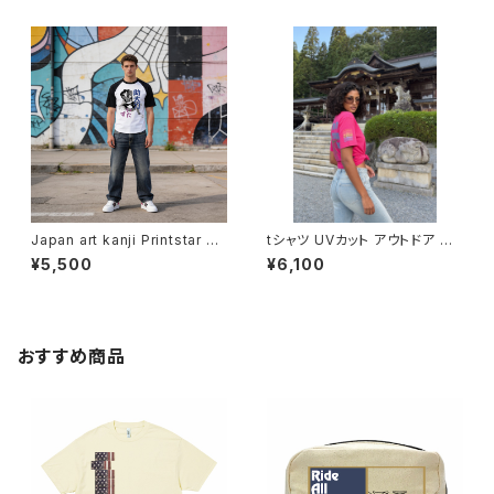
カン カジュアル バイク ツーリン
カン カジュアル バイク ツーリン
グ コーデ インナー トップス ア
グ コーデ インナー トップス ア
ンダー ウェア カットソー 個性
ンダー ウェア カットソー 個性
人気 定番 重ね着 和風 soul o
人気 定番 重ね着 和風 soul o
utfit worldwide shipping 三
utfit worldwide shipping 俠
つ盛り文銭 家紋
侠気
Japan art kanji Printstar ヘ
tシャツ UVカット アウトドア オ
ビーウェイト Tシャツ 半袖 T s
ーバーサイズ United Athle 4.
¥5,500
¥6,100
hirt オリジナル デザイン アメリ
7oz ドライシルキータッチ 半袖
カン カジュアル バイク ツーリン
オリジナル デザイン アメリカン
グ コーデ インナー トップス ア
バイク カジュアル コーデ インナ
ンダー ウェア カットソー 個性
ー トップス アンダー ウェア カッ
人気 定番 重ね着 和風 soul o
トソー 洗い替え 人気 定番 重ね
おすすめ商品
utfit worldwide shipping 助
着 saritikari シンプル Thanks
太刀