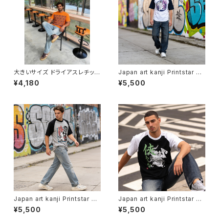
大きいサイズ ドライアスレチック
Japan art kanji Printstar ヘ
Tシャツ ビッグサイズ 半袖 T s
ビーウェイト Tシャツ 半袖 T s
¥4,180
¥5,500
hirt オリジナル デザイン アメリ
hirt オリジナル デザイン アメリ
カン カジュアル バイク ツーリン
カン カジュアル バイク ツーリン
グ コーデ インナー トップス カッ
グ コーデ インナー トップス ア
トソー 個性的 人気 定番 重ね着
ンダー ウェア カットソー 個性
bigsize doggy
人気 定番 重ね着 和風 soul o
utfit worldwide shipping 鯔
背
Japan art kanji Printstar ヘ
Japan art kanji Printstar ヘ
ビーウェイト Tシャツ 半袖 T s
ビーウェイト Tシャツ 半袖 T s
¥5,500
¥5,500
hirt オリジナル デザイン アメリ
hirt オリジナル デザイン アメリ