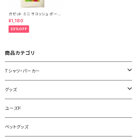
ガゼット ミニ サコッシュ ポーチ
キャンバス ファスナーポーチ 底
¥1,180
マチ付き ナチュラル オリジナル
巾着 プリント バッグ 袋 旅行 化
33%OFF
粧 メイク 筆入 文具 文房具 ペ
ンケース 洗顔 洗面 ハミガキ 万
能 充電器 整理整頓 saritikari
小物入れ ベーシック レインボ
ー
商品カテゴリ
Tシャツ・パーカー
半袖Tシャツ
グッズ
長袖Tシャツ
バッグ・ポーチ
ユーズド
パーカー・その他
雑貨・小物
ペットグッズ