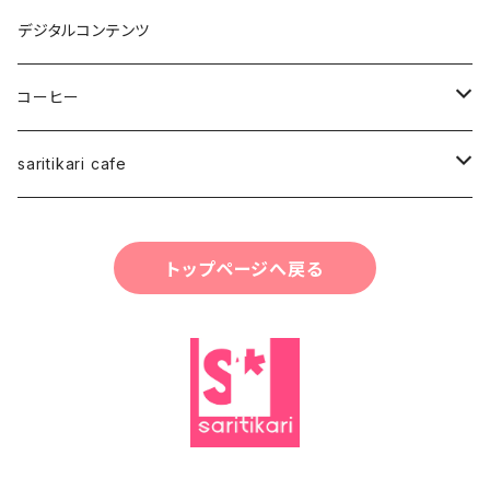
Japan Art
デジタルコンテンツ
スタッフ
コーヒー
saritikariブレンドコーヒー豆
saritikari cafe
ご予約お会計
トップページへ戻る
コーヒー
グッズ・雑貨・小物