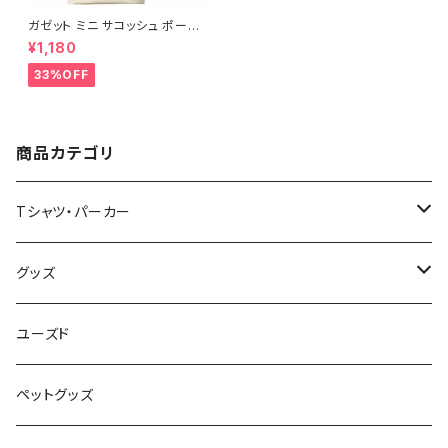
ガゼット ミニ サコッシュ ポーチ
キャンバス ファスナーポーチ 底
¥1,180
マチ付き ナチュラル オリジナル
巾着 プリント バッグ 袋 旅行 化
33%OFF
粧 メイク 筆入 文具 文房具 ペ
ンケース 洗顔 洗面 ハミガキ 万
能 充電器 整理整頓 saritikari
小物入れ ベーシック レインボ
ー
商品カテゴリ
Tシャツ・パーカー
半袖Tシャツ
グッズ
長袖Tシャツ
バッグ・ポーチ
ユーズド
パーカー・その他
雑貨・小物
ペットグッズ