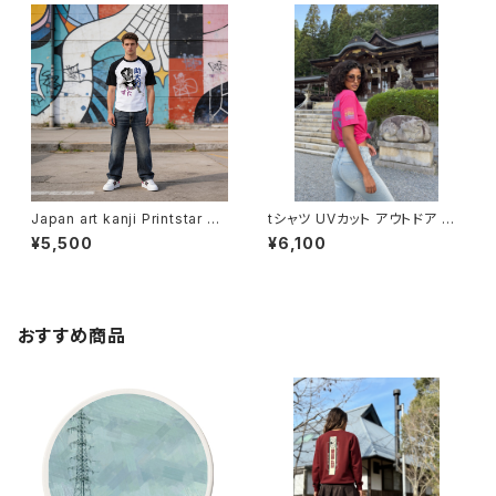
ンダー ウェア カットソー 個性
ンダー ウェア カットソー 個性
人気 定番 重ね着 和風 soul o
人気 定番 重ね着 和風 soul o
utfit worldwide shipping 三
utfit worldwide shipping 俠
つ盛り文銭 家紋
侠気
Japan art kanji Printstar ヘ
tシャツ UVカット アウトドア オ
ビーウェイト Tシャツ 半袖 T s
ーバーサイズ United Athle 4.
¥5,500
¥6,100
hirt オリジナル デザイン アメリ
7oz ドライシルキータッチ 半袖
カン カジュアル バイク ツーリン
オリジナル デザイン アメリカン
グ コーデ インナー トップス ア
バイク カジュアル コーデ インナ
ンダー ウェア カットソー 個性
ー トップス アンダー ウェア カッ
人気 定番 重ね着 和風 soul o
トソー 洗い替え 人気 定番 重ね
おすすめ商品
utfit worldwide shipping 助
着 saritikari シンプル Thanks
太刀