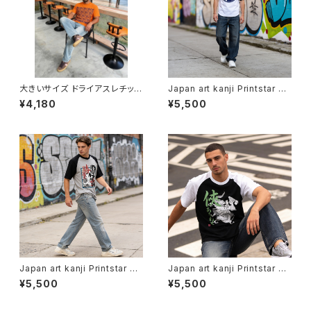
大きいサイズ ドライアスレチック
Japan art kanji Printstar ヘ
Tシャツ ビッグサイズ 半袖 T s
ビーウェイト Tシャツ 半袖 T s
¥4,180
¥5,500
hirt オリジナル デザイン アメリ
hirt オリジナル デザイン アメリ
カン カジュアル バイク ツーリン
カン カジュアル バイク ツーリン
グ コーデ インナー トップス カッ
グ コーデ インナー トップス ア
トソー 個性的 人気 定番 重ね着
ンダー ウェア カットソー 個性
bigsize doggy
人気 定番 重ね着 和風 soul o
utfit worldwide shipping 鯔
背
Japan art kanji Printstar ヘ
Japan art kanji Printstar ヘ
ビーウェイト Tシャツ 半袖 T s
ビーウェイト Tシャツ 半袖 T s
¥5,500
¥5,500
hirt オリジナル デザイン アメリ
hirt オリジナル デザイン アメリ
カン カジュアル バイク ツーリン
カン カジュアル バイク ツーリン
グ コーデ インナー トップス ア
グ コーデ インナー トップス ア