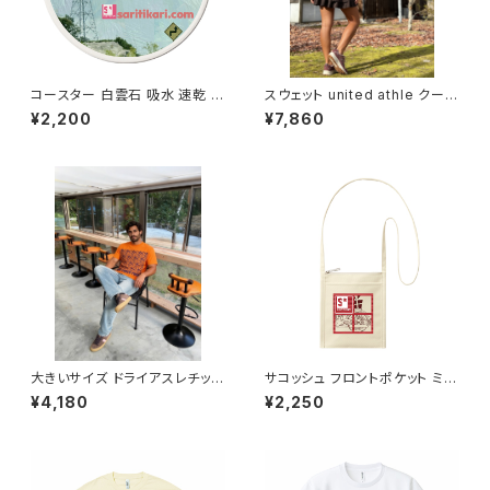
コースター 白雲石 吸水 速乾 ド
スウェット united athle クール
ロマイト グラス アイスコーヒー
ネック 裏起毛 スタンダード ジャ
¥2,200
¥7,860
saritikari cafe 標識2
ージ オリジナル アメリカン アメ
カジ バイク カジュアル コーデ
トップス カットソー メンズ レディ
ス 洗い替え 人気 定番 重ね着 s
aritikari American casual o
riginal シンプル nolife norid
e
大きいサイズ ドライアスレチック
サコッシュ フロントポケット ミニ
Tシャツ ビッグサイズ 半袖 T s
サコッシュ ポーチ オリジナル 巾
¥4,180
¥2,250
hirt オリジナル デザイン アメリ
着 プリント バッグ 袋 財布 スマ
カン カジュアル バイク ツーリン
ホ 旅行 化粧 メイク お出かけ
グ コーデ インナー トップス カッ
万能 整理整頓 saritikari 小物
トソー 個性的 人気 定番 重ね着
入れ ベーシック バイクプレゼン
bigsize doggy
ト