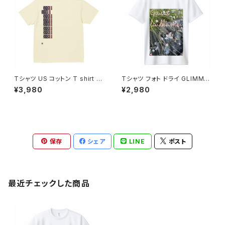
Tシャツ US コットン T shirt オ
Tシャツ フォト ドライ GLIMME
リジナル デザイン アメリカンス
R ポリエステル 写真プリント U
¥3,980
¥2,980
タイル バイク ワンオフ カジュア
Vカット 吸汗 速乾 T shirt オリ
ル インナー カットソー かぶらな
ジナル スポーツ バイク 洗い替
い 人気 定番 半袖 saritikari A
え カジュアル 人気 定番 半袖 s
merican casual original har
aritikari american casual or
ley シンプル アメリカ国旗 縦
iginal harley ガウラ ヤマモモ
ソウ 花
保存
シェア
LINE
ポスト
最近チェックした商品