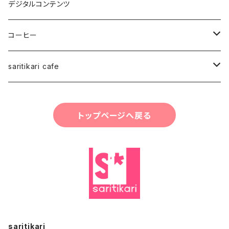
Japan Art
デジタルコンテンツ
スタッフ
コーヒー
saritikariブレンドコーヒー豆
saritikari cafe
ご予約お会計
トップページへ戻る
コーヒー
グッズ・雑貨・小物
saritikari