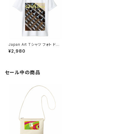
Japan Art Tシャツ フォト ドラ
イ GLIMMER ポリエステル 写
¥2,980
真プリント UVカット 吸汗 速乾
T shirt オリジナル スポーツ バ
イク 洗い替え カジュアル 人気
定番 半袖 saritikari america
n casual original harley sor
セール中の商品
oban そろばん