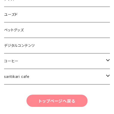
長袖Tシャツ
バッグ・ポーチ
ユーズド
パーカー・その他
雑貨・小物
ペットグッズ
Japan Art
デジタルコンテンツ
スタッフ
コーヒー
saritikariブレンドコーヒー豆
saritikari cafe
ご予約お会計
トップページへ戻る
コーヒー