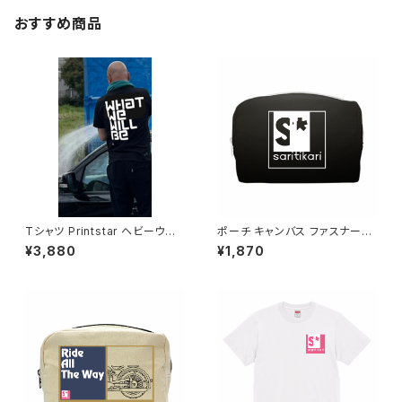
おすすめ商品
Tシャツ Printstar ヘビーウェ
ポーチ キャンバス ファスナーポ
イト Tshirt オリジナル デザイン
ーチ 底 マチ付き ナチュラル オ
¥3,880
¥1,870
アート バイク ワンオフ カジュア
リジナル 巾着 プリント バッグ
ル インナー カットソー かぶらな
袋 旅行 化粧 メイク 筆入 文具
い アメカジ アイテム 人気 定番
文房具 ペンケース 洗顔 洗面
半袖 saritikari American ca
ハミガキ 万能 充電器 整理整頓
sual original harley シンプル
小物入れ ロゴ
what we will be