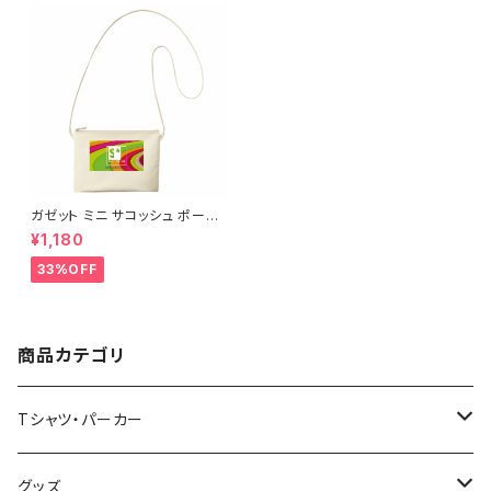
ガゼット ミニ サコッシュ ポーチ
キャンバス ファスナーポーチ 底
¥1,180
マチ付き ナチュラル オリジナル
巾着 プリント バッグ 袋 旅行 化
33%OFF
粧 メイク 筆入 文具 文房具 ペ
ンケース 洗顔 洗面 ハミガキ 万
能 充電器 整理整頓 saritikari
小物入れ ベーシック レインボ
ー
商品カテゴリ
Tシャツ・パーカー
半袖Tシャツ
グッズ