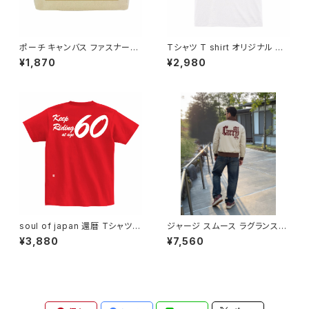
ポーチ キャンバス ファスナーポ
Tシャツ T shirt オリジナル デ
ーチ 底 マチ付き ナチュラル オ
ザイン アート スタッフ バイク レ
¥1,870
¥2,980
リジナル 巾着 プリント バッグ
ディース メンズ おしゃれ ワンオ
袋 旅行 化粧 メイク 筆入 文具
フ カジュアル インナー アンダー
文房具 ペンケース 洗顔 洗面
ウェア カットソー きれい かわい
ハミガキ 万能 充電器 整理整頓
い かぶらない アメカジ アイテム
小物入れ バイク オートバイ ハ
カラバリ コーデ 人気 定番 半袖
ーレー
saritikari ロゴT
soul of japan 還暦 Tシャツ P
ジャージ スムース ラグランスリ
rintstar ヘビーウェイト Tshirt
ーブ トラックジャケット ジップパ
¥3,880
¥7,560
オリジナル デザイン アート バイ
ーカー ブルゾン ジャケット オリ
ク ワンオフ カジュアル インナー
ジナル デザイン アメリカンスタ
カットソー かぶらない アメカジ
イル アメカジ バイク カジュアル
アイテム 人気 定番 半袖 sariti
コーデ トップス カットソー 洗い
kari American casual origin
替え 定番 United Athle sariti
al harley シンプル 還暦祝い 6
kari American casual 2本線
0
carryon