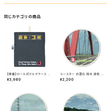
同じカテゴリの商品
【廃番】ロール式マルチケース フ
コースター 白雲石 吸水 速乾 ド
ェアトレード コットン ポーチ オ
ロマイト グラス アイスコーヒー
¥3,980
¥2,200
リジナル 巾着 プリント バッグ
saritikari cafe 橋
袋 旅行 化粧 メイク 筆入 文具
文房具 ペンケース 洗面 お出か
け 万能 整理整頓 saritikari 小
物入れ 笑門来福