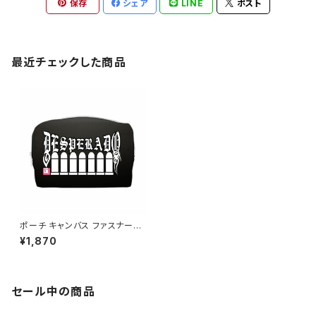
保存
シェア
LINE
ポスト
最近チェックした商品
ポーチ キャンバス ファスナーポ
ーチ 底 マチ付き ナチュラル オ
¥1,870
リジナル 巾着 プリント バッグ
袋 旅行 化粧 メイク 筆入 文具
文房具 ペンケース 洗顔 洗面
ハミガキ 万能 充電器 整理整頓
小物入れ Desperado
セール中の商品