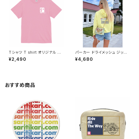
kari American casual 2本線
saritikari ロゴT
carryon
Tシャツ T shirt オリジナル デ
パーカー ドライメッシュ ジップ
ザイン アート スタッフ バイク レ
パーカー オリジナル デザイン
¥2,490
¥4,680
ディース メンズ おしゃれ ワンオ
アメリカンスタイル アメカジ バ
フ カジュアル インナー アンダー
イク カジュアル コーデ トップス
ウェア カットソー きれい かわい
カットソー 洗い替え 人気 定番
い かぶらない アメカジ アイテム
重ね着 GLIMMER saritikari A
カラバリ コーデ 人気 定番 半袖
merican casual original シ
おすすめ商品
saritikari ロゴ
ンプル saintrose blues