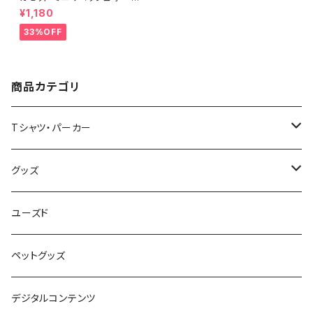
キャンバス ファスナーポーチ 底
¥1,180
マチ付き ナチュラル オリジナル
巾着 プリント バッグ 袋 旅行 化
33%OFF
粧 メイク 筆入 文具 文房具 ペ
ンケース 洗顔 洗面 ハミガキ 万
能 充電器 整理整頓 saritikari
小物入れ ベーシック レインボ
ー
商品カテゴリ
Tシャツ・パーカー
半袖Tシャツ
グッズ
長袖Tシャツ
バッグ・ポーチ
ユーズド
パーカー・その他
雑貨・小物
ペットグッズ
Japan Art
デジタルコンテンツ