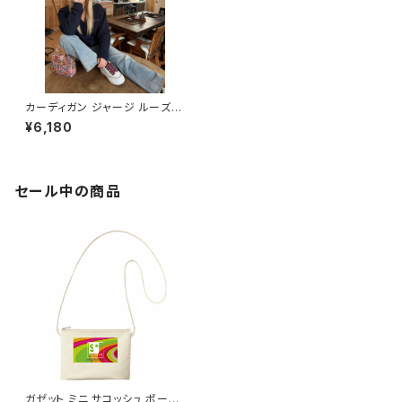
カーディガン ジャージ ルーズフ
ィット 長袖 コットン オリジナル
¥6,180
デザイン アメカジ バイク 学生
制服 スーツ カジュアル コーデ
インナー オーバー トップス カウ
チ 人気 定番 重ね着 saritikari
American casual original シ
セール中の商品
ンプル 名入れ 刺繍
ガゼット ミニ サコッシュ ポーチ