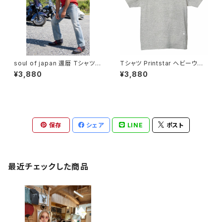
soul of japan 還暦 Tシャツ P
Tシャツ Printstar ヘビーウェ
rintstar ヘビーウェイト Tshirt
イト Tshirt オリジナル デザイン
¥3,880
¥3,880
オリジナル デザイン アート バイ
アート バイク ワンオフ カジュア
ク ワンオフ カジュアル インナー
ル インナー カットソー かぶらな
カットソー かぶらない アメカジ
い アメカジ アイテム 人気 定番
アイテム 人気 定番 半袖 sariti
半袖 saritikari American ca
kari American casual origin
sual original harley シンプル
al harley シンプル 還暦祝い 6
モノトーン what a nice surpri
0
se!!
保存
シェア
LINE
ポスト
最近チェックした商品