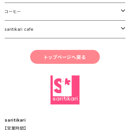
スタッフ
コーヒー
saritikariブレンドコーヒー豆
saritikari cafe
ご予約お会計
トップページへ戻る
コーヒー
グッズ・雑貨・小物
saritikari
【営業時間】