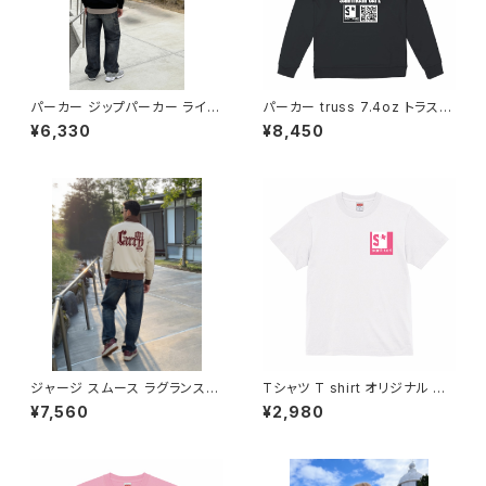
パーカー ジップパーカー ライト
パーカー truss 7.4oz トラス
パイル オリジナル デザイン アメ
スタンダード プルオーバーパー
¥6,330
¥8,450
リカンスタイル アメカジ バイク
カー パイル オリジナル アメリカ
カジュアル コーデ トップス カッ
ン アメカジ バイク カジュアル
トソー 洗い替え 人気 定番 重ね
コーデ トップス カットソー メン
着 Printstar saritikari ロゴ A
ズ レディス 洗い替え 人気 定番
merican casual original シ
重ね着 saritikari American c
ンプル itsgonnabe ok
asual original シンプル coff
ee at saritikari_cafe
ジャージ スムース ラグランスリ
Tシャツ T shirt オリジナル デ
ーブ トラックジャケット ジップパ
ザイン アート スタッフ バイク レ
¥7,560
¥2,980
ーカー ブルゾン ジャケット オリ
ディース メンズ おしゃれ ワンオ
ジナル デザイン アメリカンスタ
フ カジュアル インナー アンダー
イル アメカジ バイク カジュアル
ウェア カットソー きれい かわい
コーデ トップス カットソー 洗い
い かぶらない アメカジ アイテム
替え 定番 United Athle sariti
カラバリ コーデ 人気 定番 半袖