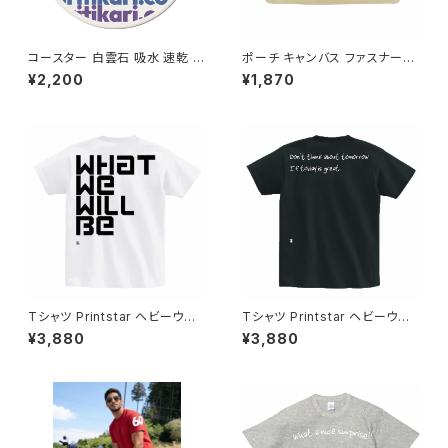
コースター 白雲石 吸水 速乾 ド
ポーチ キャンバス ファスナーポ
ロマイト グラス アイスコーヒー
ーチ 底 マチ付き ナチュラル オ
¥2,200
¥1,870
saritikari cafe
リジナル 巾着 プリント バッグ
袋 旅行 化粧 メイク 筆入 文具
文房具 ペンケース 洗顔 洗面
ハミガキ 万能 充電器 整理整頓
小物入れ バイク オートバイ ハ
ーレー
Tシャツ Printstar ヘビーウェ
Tシャツ Printstar ヘビーウェ
イト Tshirt オリジナル デザイン
イト T shirt オリジナル デザイ
¥3,880
¥3,880
アート バイク ワンオフ カジュア
ン カジュアル インナー カットソ
ル インナー カットソー かぶらな
ー アメカジ 人気 定番 半袖 sar
い アメカジ アイテム 人気 定番
itikari American casual ori
半袖 saritikari American ca
ginal harley シンプル today i
sual original harley シンプル
s great
What we will be 白