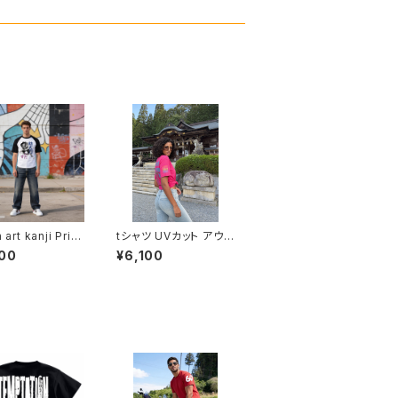
art kanji Print
tシャツ UVカット アウト
 ヘビーウェイト T
ドア オーバーサイズ Un
00
¥6,100
半袖 T shirt オ
ited Athle 4.7oz ドラ
ル デザイン アメ
イシルキータッチ 半袖
 カジュアル バイ
オリジナル デザイン ア
ーリング コーデ イ
メリカン バイク カジュ
 トップス アンダ
アル コーデ インナー ト
ェア カットソー 個
ップス アンダー ウェア
気 定番 重ね着 和
カットソー 洗い替え 人
l outfit world
気 定番 重ね着 saritik
 shipping 助太
ari シンプル Thanks