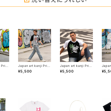
 Print
Japan art kanji Print
Japan art kanji Print
Japan 
イト T
star ヘビーウェイト T
star ヘビーウェイト T
star
¥5,500
¥5,500
¥5,5
rt オ
シャツ 半袖 T shirt オ
シャツ 半袖 T shirt オ
シャツ 
 アメ
リジナル デザイン アメ
リジナル デザイン アメ
リジナ
 バイ
リカン カジュアル バイ
リカン カジュアル バイ
リカン
ーデ イ
ク ツーリング コーデ イ
ク ツーリング コーデ イ
ク ツ
アンダ
ンナー トップス アンダ
ンナー トップス アンダ
ンナー
ソー 個
ー ウェア カットソー 個
ー ウェア カットソー 個
ー ウ
ね着 和
性 人気 定番 重ね着 和
性 人気 定番 重ね着 和
性 人
world
風 soul outfit world
風 soul outfit world
風 sou
g 鯔背
wide shipping 三つ
wide shipping 俠 侠
wide
盛り文銭 家紋
気
刀