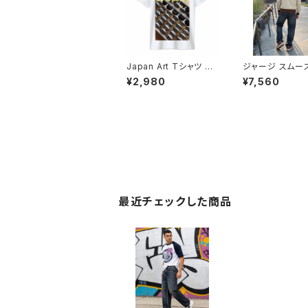
Japan Art Tシャツ フ
ジャージ スムー
ォト ドライ GLIMMER
ランスリーブ ト
¥2,980
¥7,560
ポリエステル 写真プリ
ャケット ジップ
ント UVカット 吸汗 速
ブルゾン ジャケッ
乾 T shirt オリジナル
ジナル デザイン 
スポーツ バイク 洗い替
カンスタイル ア
え カジュアル 人気 定
バイク カジュアル
番 半袖 saritikari am
デ トップス カッ
erican casual origin
洗い替え 定番 United
al harley soroban そ
Athle saritika
ろばん
rican casual 
arryon
最近チェックした商品