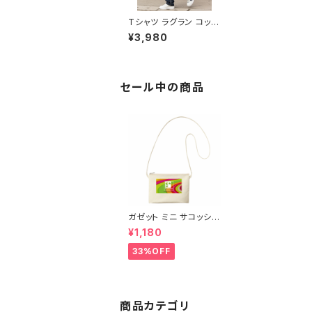
Tシャツ ラグラン コット
ン shirt オリジナル デ
¥3,980
ザイン アメリカンスタイ
ル カジュアル 人気 定
番 半袖 洗い替え sariti
kari American casua
l original シンプル jap
セール中の商品
an art 粋
ガゼット ミニ サコッシュ
ポーチ キャンバス ファ
¥1,180
スナーポーチ 底 マチ付
き ナチュラル オリジナ
33%OFF
ル 巾着 プリント バッグ
袋 旅行 化粧 メイク 筆
入 文具 文房具 ペンケ
ース 洗顔 洗面 ハミガ
キ 万能 充電器 整理整
商品カテゴリ
頓 saritikari 小物入れ