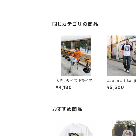
同じカテゴリの商品
大きいサイズ ドライアス
Japan art kanji
レチック Tシャツ ビッグ
star ヘビーウェ
¥4,180
¥5,500
サイズ 半袖 T shirt オ
シャツ 半袖 T shi
リジナル デザイン アメ
リジナル デザイン
リカン カジュアル バイ
リカン カジュアル
ク ツーリング コーデ イ
ク ツーリング コ
ンナー トップス カットソ
ンナー トップス 
おすすめ商品
ー 個性的 人気 定番 重
ー ウェア カット
ね着 bigsize doggy
性 人気 定番 重
風 soul outfit 
wide shippin