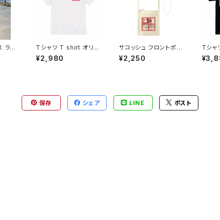
ス ラグ
Tシャツ T shirt オリジ
サコッシュ フロントポケ
Tシャツ
ラックジ
ナル デザイン アート ス
ット ミニサコッシュ ポー
ーウェイ
¥2,980
¥2,250
¥3,
パーカー
タッフ バイク レディース
チ オリジナル 巾着 プリ
ジナル
ト オリ
メンズ おしゃれ ワンオ
ント バッグ 袋 財布 スマ
バイク
アメリ
フ カジュアル インナー
ホ 旅行 化粧 メイク お
アル イン
メカジ
アンダーウェア カットソ
出かけ 万能 整理整頓
ー か
 コー
ー きれい かわいい か
saritikari 小物入れ ベ
アイテ
トソー
ぶらない アメカジ アイ
ーシック バイクプレゼ
袖 sar
保存
シェア
LINE
ポスト
テム カラバリ コーデ 人
ント
n cas
ri Ame
気 定番 半袖 saritikari
ley
2本線 c
ロゴT
tempt