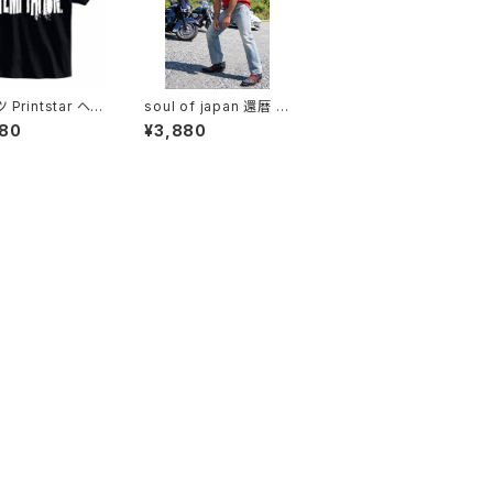
 Printstar ヘビ
soul of japan 還暦 T
ト T shirt オリ
シャツ Printstar ヘビ
880
¥3,880
 デザイン アート
ーウェイト Tshirt オリ
 ワンオフ カジュ
ジナル デザイン アート
ナー カットソ
バイク ワンオフ カジュ
ぶらない アメカジ
アル インナー カットソ
ム 人気 定番 半
ー かぶらない アメカジ
itikari America
アイテム 人気 定番 半
ual original har
袖 saritikari America
 シンプル モノトーン
n casual original har
ation
ley シンプル 還暦祝い
60